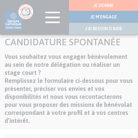
Menu
JE DONNE
latérale
JE M'ENGAGE
J'AI BESOIN D'AIDE
Aller
CANDIDATURE SPONTANÉE
au
contenu
Chapo
Vous souhaitez vous engager bénévolement
principal
au sein de notre délégation ou réaliser un
stage court ?
Remplissez le formulaire ci-dessous pour vous
présenter, préciser vos envies et vos
disponibilités et nous vous recontacterons
pour vous proposer des missions de bénévolat
correspondant à votre profil et à vos centres
d’intérêt.
Formulaire