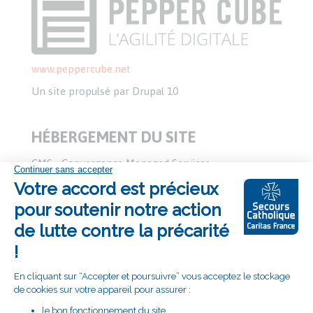
www.peppercube.net
Un site propulsé par Drupal 10
HÉBERGEMENT DU SITE
CMS - Convergence Managed Services
www.cms-france.net
2/4 rue Nieuport, 78140 Vélizy Villacoublay - Tél. : 01
74 07 41 00