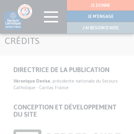
Menu
JE DONNE
latérale
JE M'ENGAGE
J'AI BESOIN D'AIDE
Aller
CRÉDITS
au
contenu
principal
DIRECTRICE DE LA PUBLICATION
Texte
Véronique Devise
, présidente nationale du Secours
Catholique - Caritas France
CONCEPTION ET DÉVELOPPEMENT
DU SITE