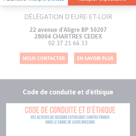
DÉLÉGATION D'EURE-ET-LOIR
Adresse
22 avenue d'Aligre BP 50207
28004 CHARTRES CEDEX
Numéro
02 37 21 66 33
de
téléphone
NOUS CONTACTER
EN SAVOIR PLUS
Code de conduite et d'éthique
Publication
Visuel
de
couverture