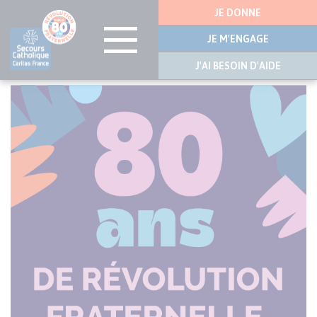
Menu
JE DONNE
latérale
JE M'ENGAGE
J'AI BESOIN D'AIDE
Aller
au
contenu
principal